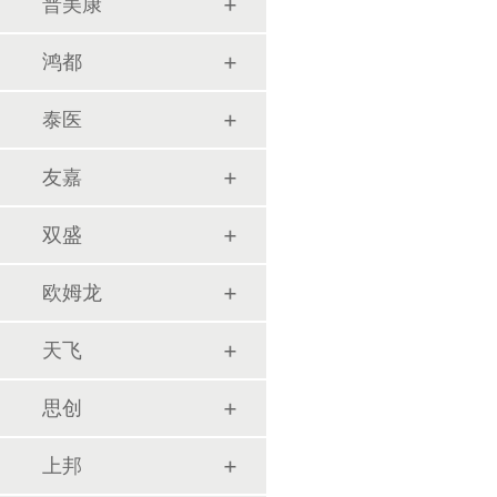
普美康
鸿都
泰医
友嘉
双盛
欧姆龙
天飞
思创
上邦