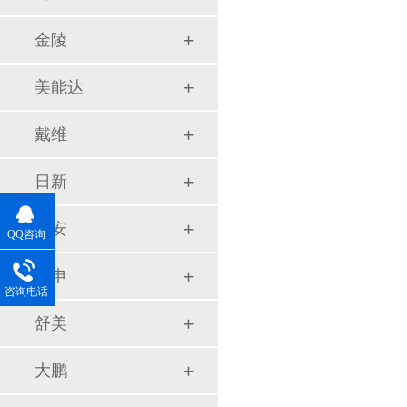
金陵
美能达
戴维
日新
申安
QQ咨询
三申
咨询电话
舒美
大鹏