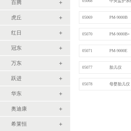
05068
中央监护系
百腾
虎丘
05069
PM-9000B
红日
05070
PM-9000B+
冠东
05071
PM-9000E
万东
05077
胎儿仪
跃进
05078
母婴胎儿仪
华东
奥迪康
希莱恒