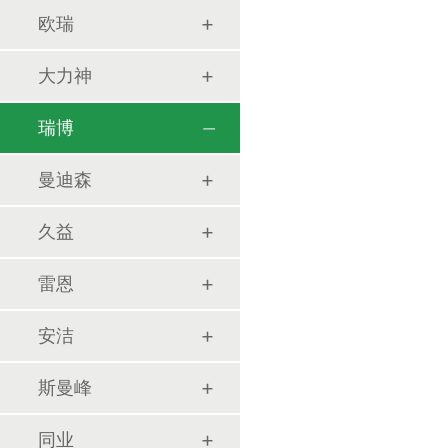
欧瑞
大力神
瑞博
曼迪森
久益
雷恩
安洁
斯曼峰
同业