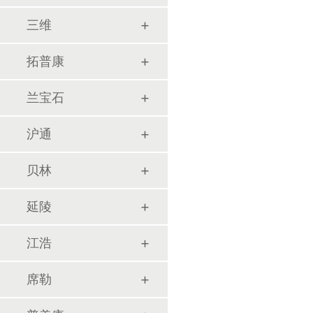
三维
拓普康
兰宝石
沪通
贝林
延陵
江浩
席勒