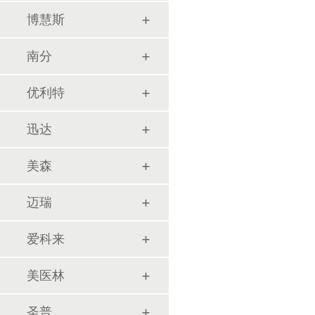
博慧斯
南分
优利特
迅达
美森
迈瑞
爱科来
美医林
圣普