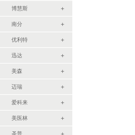
博慧斯
南分
优利特
迅达
美森
迈瑞
爱科来
美医林
圣普