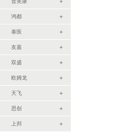
普美康
鸿都
泰医
友嘉
双盛
欧姆龙
天飞
思创
上邦