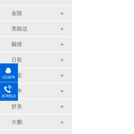
金陵
美能达
戴维
日新
申安
QQ咨询
三申
咨询电话
舒美
大鹏