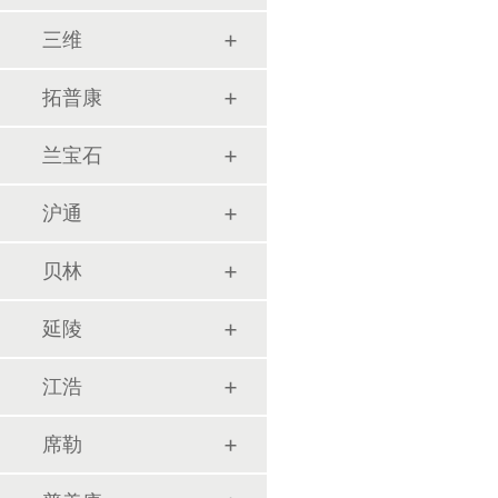
三维
拓普康
兰宝石
沪通
贝林
延陵
江浩
席勒