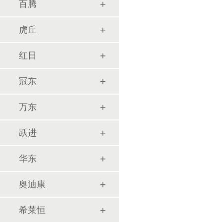
百腾
虎丘
红日
冠东
万东
跃进
华东
奥迪康
希莱恒