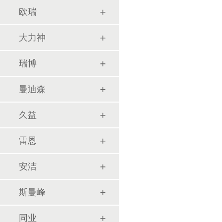
欧瑞
大力神
瑞博
曼迪森
久益
雷恩
安洁
斯曼峰
同业